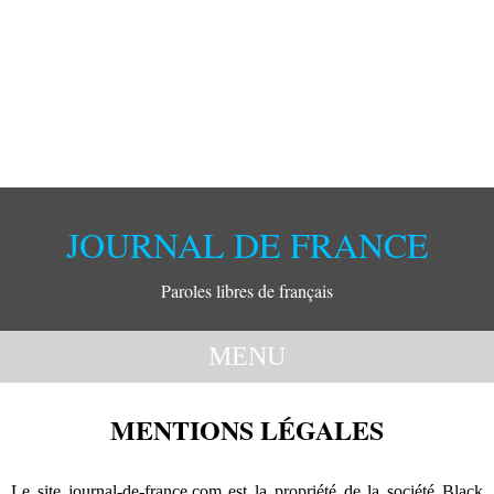
JOURNAL DE FRANCE
Paroles libres de français
MENU
HOME
ARTICLES
DESSINS
MENTIONS LÉGALES
LES AUTEURS
Le site journal-de-france.com est la propriété de la société Black